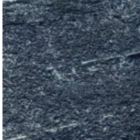
タ
ム
備
忘
録