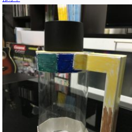
ラ
ー
で
の
バ
イ
ク
塗
装
（タ
カ
ラ