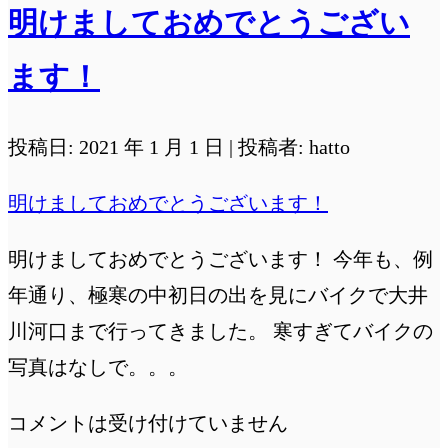
明けましておめでとうござい
で
バ
ます！
イ
ク
投稿日: 2021 年 1 月 1 日 | 投稿者: hatto
女
明けましておめでとうございます！
子
を
明けましておめでとうございます！ 今年も、例
書
年通り、極寒の中初日の出を見にバイクで大井
か
川河口まで行ってきました。 寒すぎてバイクの
せ
写真はなしで。。。
て
み
コメントは受け付けていません