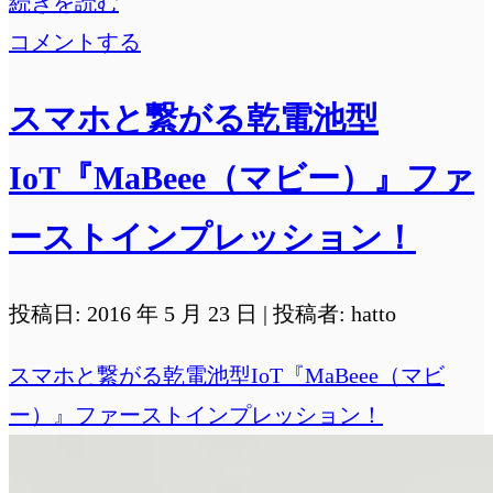
GROHE（グ
続きを読む
ロ
コメントする
ー
スマホと繋がる乾電池型
エ）
浴
IoT『MaBeee（マビー）』ファ
室
ーストインプレッション！
水
栓
投稿日: 2016 年 5 月 23 日 | 投稿者: hatto
の
水
スマホと繋がる乾電池型IoT『MaBeee（マビ
漏
ー）』ファーストインプレッション！
れ
修