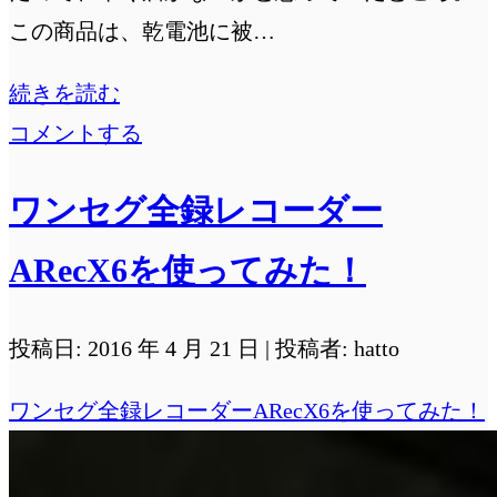
この商品は、乾電池に被…
ス
続きを読む
マ
コメントする
ホ
ワンセグ全録レコーダー
と
繋
ARecX6を使ってみた！
が
る
投稿日: 2016 年 4 月 21 日 | 投稿者: hatto
乾
ワンセグ全録レコーダーARecX6を使ってみた！
電
池
型