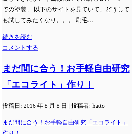
での塗装。 以下のサイトを見ていて、どうして
も試してみたくなり。。。 刷毛…
は
続きを読む
じ
コメントする
め
まだ間に合う！お手軽自由研究
て
の
「エコライト」作り！
刷
毛
投稿日: 2016 年 8 月 8 日 | 投稿者: hatto
＆
まだ間に合う！お手軽自由研究「エコライト」
ロ
作り！
ー