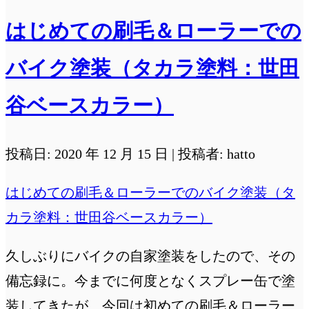
た
はじめての刷毛＆ローラーでの
（SeaArt.Ai）
バイク塗装（タカラ塗料：世田
谷ベースカラー）
投稿日: 2020 年 12 月 15 日 | 投稿者: hatto
はじめての刷毛＆ローラーでのバイク塗装（タ
カラ塗料：世田谷ベースカラー）
久しぶりにバイクの自家塗装をしたので、その
備忘録に。今までに何度となくスプレー缶で塗
装してきたが、今回は初めての刷毛＆ローラー