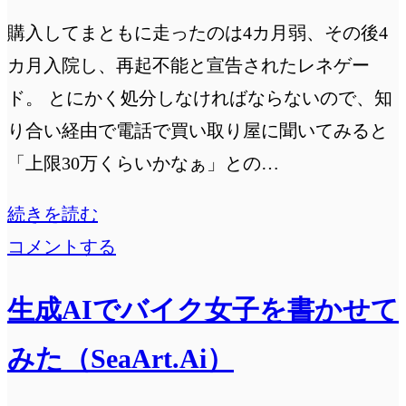
塗
購入してまともに走ったのは4カ月弱、その後4
料
カ月入院し、再起不能と宣告されたレネゲー
で
ド。 とにかく処分しなければならないので、知
塗
り合い経由で電話で買い取り屋に聞いてみると
装
「上限30万くらいかなぁ」との…
レ
続きを読む
ネ
コメントする
ゲ
生成AIでバイク女子を書かせて
ー
ド
みた（SeaArt.Ai）
そ