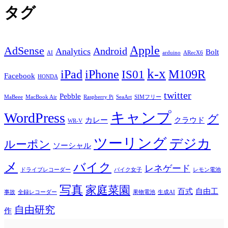
タグ
Apple
AdSense
Android
Analytics
Bolt
AI
arduino
ARecX6
k-x
iPad
iPhone
M109R
IS01
Facebook
HONDA
twitter
Pebble
MaBeee
MacBook Air
Raspberry Pi
SeaArt
SIMフリー
キャンプ
WordPress
グ
カレー
クラウド
WR-V
ツーリング
デジカ
ルーポン
ソーシャル
メ
バイク
レネゲード
ドライブレコーダー
バイク女子
レモン電池
写真
家庭菜園
百式
自由工
事故
全録レコーダー
果物電池
生成AI
自由研究
作