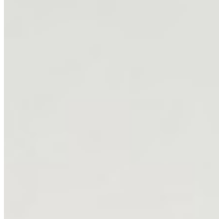
理
を
DIY