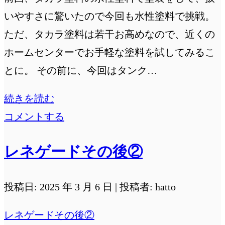
いやすさに驚いたので今回も水性塗料で挑戦。
ただ、タカラ塗料は若干お高めなので、近くの
ホームセンターでお手軽な塗料を試してみるこ
とに。 その前に、今回はタンク…
YAMAHA
続きを読む
BOLT
コメントする
2
レネゲードその後②
回
目
投稿日: 2025 年 3 月 6 日 | 投稿者: hatto
の
水
レネゲードその後②
性