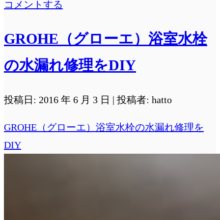
だ
コメントする
間
GROHE（グローエ）浴室水栓
に
合
の水漏れ修理をDIY
う！
お
投稿日: 2016 年 6 月 3 日 | 投稿者: hatto
手
GROHE（グローエ）浴室水栓の水漏れ修理を
軽
DIY
自
由
研
究
「エ