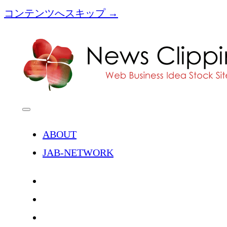
コンテンツへスキップ →
[NC]News
Clipping
メ
ニ
ュ
ABOUT
ー
を
JAB-NETWORK
開
く
twitter
facebook
instagram