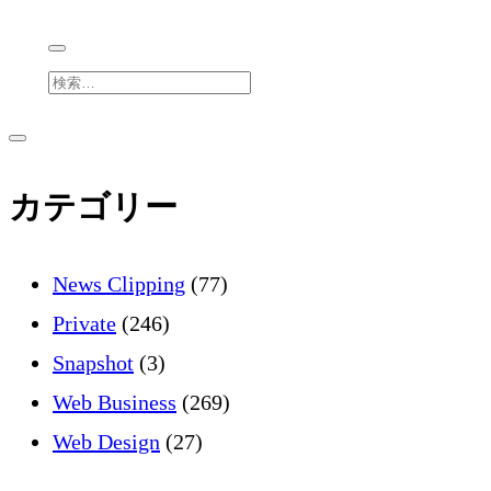
検
索
サ
サ
イ
ド
イ
カテゴリー
バ
ー
を
ド
開
News Clipping
(77)
く
バ
Private
(246)
Snapshot
(3)
ー
Web Business
(269)
Web Design
(27)