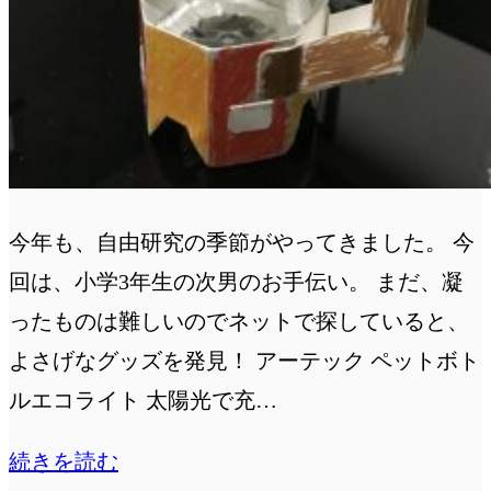
塗
料：
世
田
谷
ベ
今年も、自由研究の季節がやってきました。 今
ー
回は、小学3年生の次男のお手伝い。 まだ、凝
ス
ったものは難しいのでネットで探していると、
カ
よさげなグッズを発見！ アーテック ペットボト
ラ
ルエコライト 太陽光で充…
ー）
ま
続きを読む