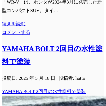
「WR-V」は、ホンダが2024年3月に発売した新
型コンパクトSUV。タイ…
ホ
続きを読む
ン
コメントする
ダ
YAMAHA BOLT 2回目の水性塗
WR-
V
料で塗装
購
入
投稿日: 2025 年 5 月 18 日 | 投稿者: hatto
と
YAMAHA BOLT 2回目の水性塗料で塗装
カ
ス