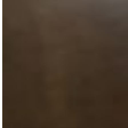
コ
ラ
イ
ト」
作
り！