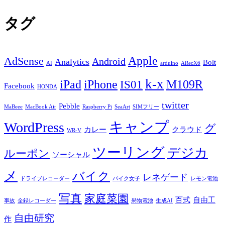
タグ
Apple
AdSense
Android
Analytics
Bolt
AI
arduino
ARecX6
k-x
iPad
iPhone
M109R
IS01
Facebook
HONDA
twitter
Pebble
MaBeee
MacBook Air
Raspberry Pi
SeaArt
SIMフリー
キャンプ
WordPress
グ
カレー
クラウド
WR-V
ツーリング
デジカ
ルーポン
ソーシャル
メ
バイク
レネゲード
ドライブレコーダー
バイク女子
レモン電池
写真
家庭菜園
百式
自由工
事故
全録レコーダー
果物電池
生成AI
自由研究
作