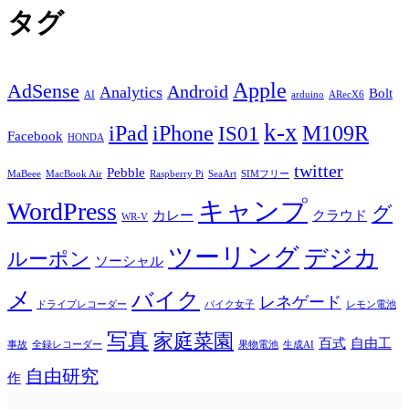
タグ
Apple
AdSense
Android
Analytics
Bolt
AI
arduino
ARecX6
k-x
iPad
iPhone
M109R
IS01
Facebook
HONDA
twitter
Pebble
MaBeee
MacBook Air
Raspberry Pi
SeaArt
SIMフリー
キャンプ
WordPress
グ
カレー
クラウド
WR-V
ツーリング
デジカ
ルーポン
ソーシャル
メ
バイク
レネゲード
ドライブレコーダー
バイク女子
レモン電池
写真
家庭菜園
百式
自由工
事故
全録レコーダー
果物電池
生成AI
自由研究
作