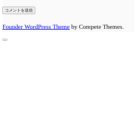
Founder WordPress Theme
by Compete Themes.
先
頭
へ
ス
ク
ロ
ー
ル