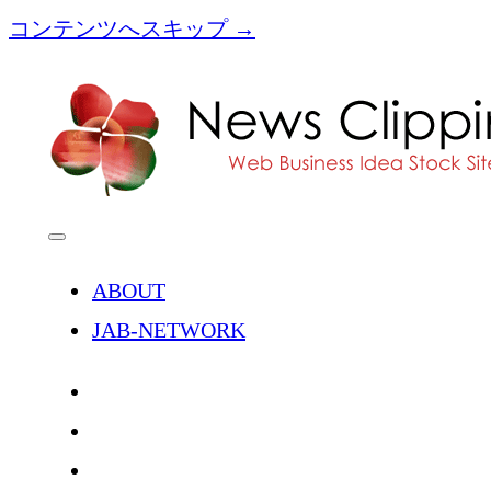
コンテンツへスキップ →
[NC]News
Clipping
メ
ニ
ュ
ABOUT
ー
を
JAB-NETWORK
開
く
twitter
facebook
instagram