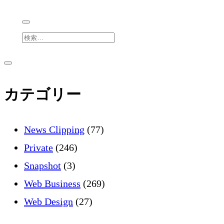
検
索
サ
サ
イ
ド
イ
カテゴリー
バ
ー
を
ド
開
News Clipping
(77)
く
バ
Private
(246)
Snapshot
(3)
ー
Web Business
(269)
Web Design
(27)