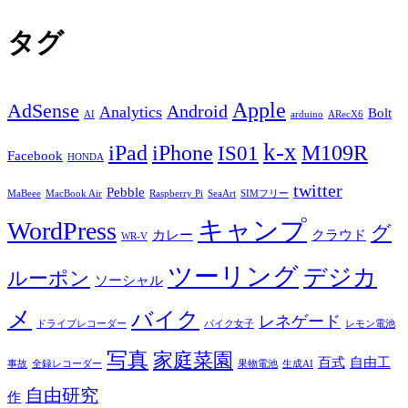
タグ
Apple
AdSense
Android
Analytics
Bolt
AI
arduino
ARecX6
k-x
iPad
iPhone
M109R
IS01
Facebook
HONDA
twitter
Pebble
MaBeee
MacBook Air
Raspberry Pi
SeaArt
SIMフリー
キャンプ
WordPress
グ
カレー
クラウド
WR-V
ツーリング
デジカ
ルーポン
ソーシャル
メ
バイク
レネゲード
ドライブレコーダー
バイク女子
レモン電池
写真
家庭菜園
百式
自由工
事故
全録レコーダー
果物電池
生成AI
自由研究
作