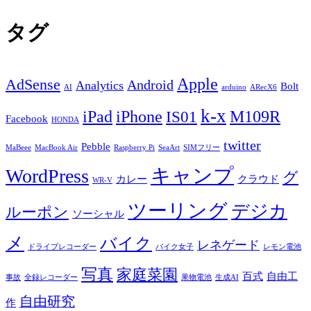
タグ
Apple
AdSense
Android
Analytics
Bolt
AI
arduino
ARecX6
k-x
iPad
iPhone
M109R
IS01
Facebook
HONDA
twitter
Pebble
MaBeee
MacBook Air
Raspberry Pi
SeaArt
SIMフリー
キャンプ
WordPress
グ
カレー
クラウド
WR-V
ツーリング
デジカ
ルーポン
ソーシャル
メ
バイク
レネゲード
ドライブレコーダー
バイク女子
レモン電池
写真
家庭菜園
百式
自由工
事故
全録レコーダー
果物電池
生成AI
自由研究
作