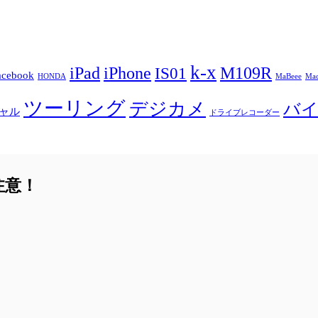
k-x
iPad
iPhone
M109R
IS01
acebook
HONDA
MaBeee
Mac
ツーリング
デジカメ
バ
ャル
ドライブレコーダー
に注意！