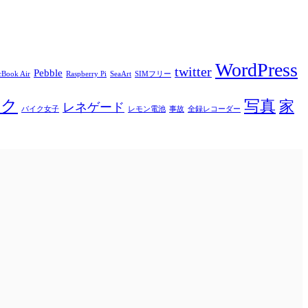
WordPress
twitter
Pebble
Book Air
Raspberry Pi
SeaArt
SIMフリー
イク
写真
家
レネゲード
バイク女子
レモン電池
事故
全録レコーダー