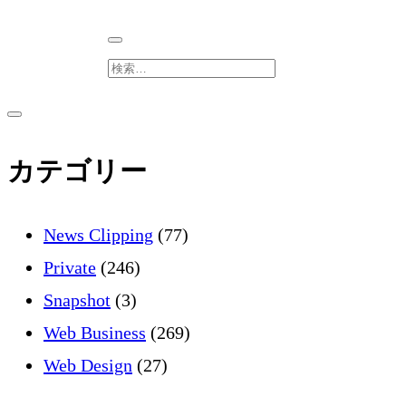
検
索
サ
サ
イ
ド
イ
カテゴリー
バ
ー
を
ド
開
News Clipping
(77)
く
バ
Private
(246)
Snapshot
(3)
ー
Web Business
(269)
Web Design
(27)