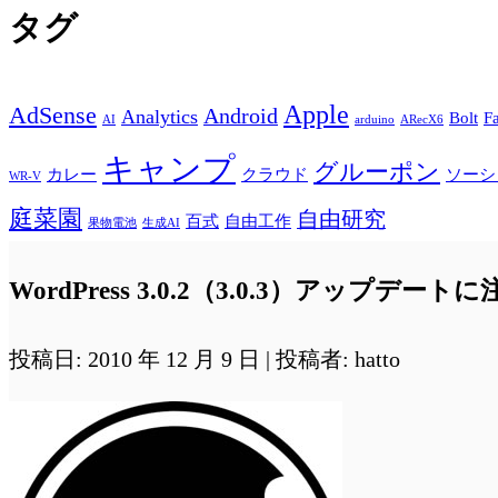
タグ
Apple
AdSense
Android
Analytics
Bolt
F
AI
arduino
ARecX6
キャンプ
グルーポン
カレー
クラウド
ソーシ
WR-V
庭菜園
自由研究
百式
自由工作
果物電池
生成AI
WordPress 3.0.2（3.0.3）アップデート
投稿日: 2010 年 12 月 9 日 | 投稿者: hatto