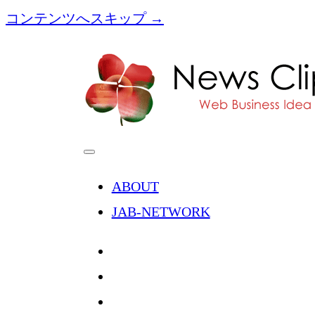
コンテンツへスキップ →
[NC]News
Clipping
メ
ニ
ュ
ABOUT
ー
を
JAB-NETWORK
開
く
twitter
facebook
instagram