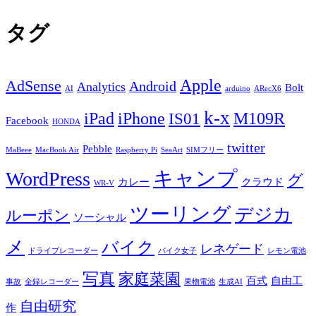
タグ
Apple
AdSense
Android
Analytics
Bolt
AI
arduino
ARecX6
k-x
iPad
iPhone
M109R
IS01
Facebook
HONDA
twitter
Pebble
MaBeee
MacBook Air
Raspberry Pi
SeaArt
SIMフリー
キャンプ
WordPress
グ
カレー
クラウド
WR-V
ツーリング
デジカ
ルーポン
ソーシャル
メ
バイク
レネゲード
ドライブレコーダー
バイク女子
レモン電池
写真
家庭菜園
百式
自由工
事故
全録レコーダー
果物電池
生成AI
自由研究
作