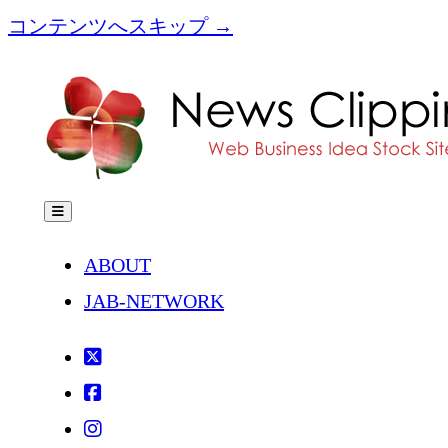
コンテンツへスキップ →
[NC]News
Clipping
メ
ニ
ュ
ABOUT
ー
を
JAB-NETWORK
開
く
twitter
facebook
instagram