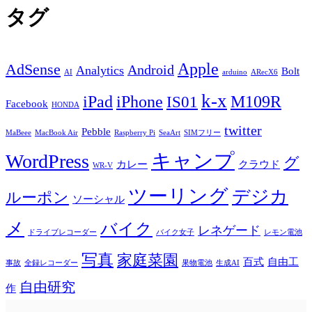
タグ
Apple
AdSense
Android
Analytics
Bolt
AI
arduino
ARecX6
k-x
iPad
iPhone
M109R
IS01
Facebook
HONDA
twitter
Pebble
MaBeee
MacBook Air
Raspberry Pi
SeaArt
SIMフリー
キャンプ
WordPress
グ
カレー
クラウド
WR-V
ツーリング
デジカ
ルーポン
ソーシャル
メ
バイク
レネゲード
ドライブレコーダー
バイク女子
レモン電池
写真
家庭菜園
百式
自由工
事故
全録レコーダー
果物電池
生成AI
自由研究
作