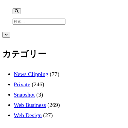
検
索
サ
サ
イ
ド
イ
バ
カテゴリー
ー
を
ド
開
く
News Clipping
(77)
バ
Private
(246)
Snapshot
(3)
ー
Web Business
(269)
Web Design
(27)