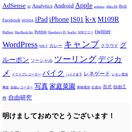
Apple
AdSense
Android
Analytics
Bolt
AI
arduino
ARecX6
k-x
iPad
iPhone
M109R
IS01
Facebook
HONDA
twitter
Pebble
MaBeee
MacBook Air
Raspberry Pi
SeaArt
SIMフリー
キャンプ
WordPress
グ
カレー
クラウド
WR-V
ツーリング
デジカ
ルーポン
ソーシャル
メ
バイク
レネゲード
ドライブレコーダー
バイク女子
レモン電池
写真
家庭菜園
百式
自由工
事故
全録レコーダー
果物電池
生成AI
自由研究
作
明けましておめでとうございます！