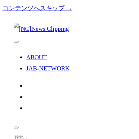
コンテンツへスキップ →
[NC]News
Clipping
メ
ニ
ュ
ABOUT
ー
を
JAB-NETWORK
開
く
twitter
facebook
instagram
検