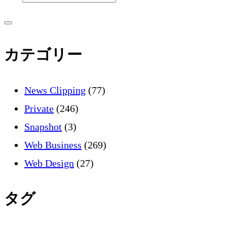
索
サ
サ
イ
ド
イ
カテゴリー
バ
ー
を
ド
開
News Clipping
(77)
く
バ
Private
(246)
Snapshot
(3)
ー
Web Business
(269)
Web Design
(27)
タグ