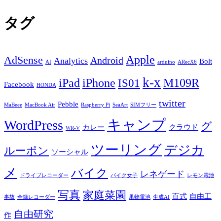
タグ
Apple
AdSense
Android
Analytics
Bolt
AI
arduino
ARecX6
k-x
iPad
iPhone
M109R
IS01
Facebook
HONDA
twitter
Pebble
MaBeee
MacBook Air
Raspberry Pi
SeaArt
SIMフリー
キャンプ
WordPress
グ
カレー
クラウド
WR-V
ツーリング
デジカ
ルーポン
ソーシャル
メ
バイク
レネゲード
ドライブレコーダー
バイク女子
レモン電池
写真
家庭菜園
百式
自由工
事故
全録レコーダー
果物電池
生成AI
自由研究
作