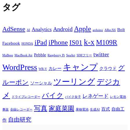
タグ
Apple
AdSense
Android
Analytics
Bolt
AI
arduino
ARecX6
k-x
iPad
iPhone
M109R
IS01
Facebook
HONDA
twitter
Pebble
MaBeee
MacBook Air
Raspberry Pi
SeaArt
SIMフリー
キャンプ
WordPress
グ
カレー
クラウド
WR-V
ツーリング
デジカ
ルーポン
ソーシャル
メ
バイク
レネゲード
ドライブレコーダー
バイク女子
レモン電池
写真
家庭菜園
百式
自由工
事故
全録レコーダー
果物電池
生成AI
自由研究
作