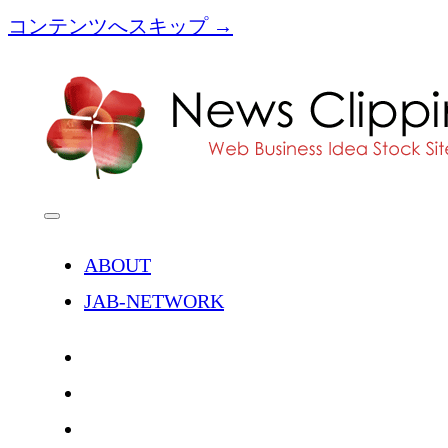
コンテンツへスキップ →
[NC]News
Clipping
メ
ニ
ュ
ABOUT
ー
を
JAB-NETWORK
開
く
twitter
facebook
instagram