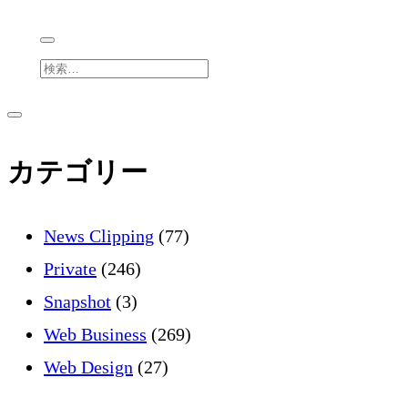
検
索
サ
サ
イ
ド
イ
カテゴリー
バ
ー
を
ド
開
News Clipping
(77)
く
バ
Private
(246)
Snapshot
(3)
ー
Web Business
(269)
Web Design
(27)