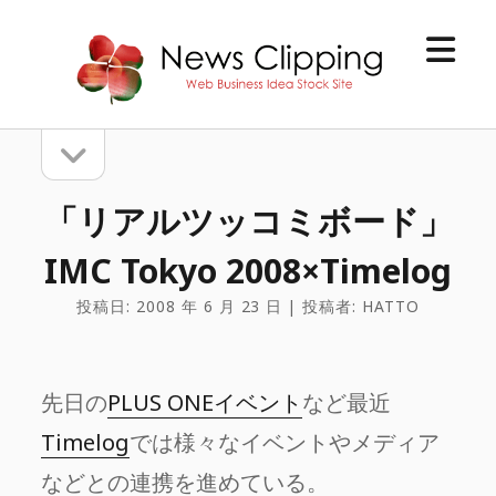
メ
[NC]News
ニ
Clipping
ュ
ー
サ
サ
イ
を
イ
ド
開
「リアルツッコミボード」
バ
く
ド
IMC Tokyo 2008×Timelog
ー
バ
を
投稿日: 2008 年 6 月 23 日 | 投稿者: HATTO
開
ー
く
先日の
PLUS ONEイベント
など最近
Timelog
では様々なイベントやメディア
などとの連携を進めている。