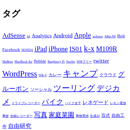
タグ
Apple
AdSense
Android
Analytics
Bolt
AI
arduino
ARecX6
k-x
iPad
iPhone
M109R
IS01
Facebook
HONDA
twitter
Pebble
MaBeee
MacBook Air
Raspberry Pi
SeaArt
SIMフリー
キャンプ
WordPress
グ
カレー
クラウド
WR-V
ツーリング
デジカ
ルーポン
ソーシャル
メ
バイク
レネゲード
ドライブレコーダー
バイク女子
レモン電池
写真
家庭菜園
百式
自由工
事故
全録レコーダー
果物電池
生成AI
自由研究
作