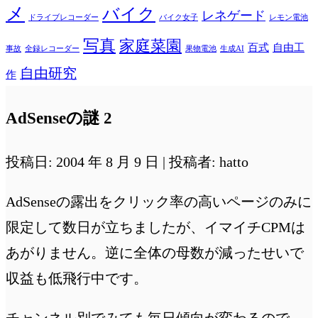
メ
バイク
レネゲード
ドライブレコーダー
バイク女子
レモン電池
写真
家庭菜園
百式
自由工
事故
全録レコーダー
果物電池
生成AI
自由研究
作
AdSenseの謎 2
投稿日: 2004 年 8 月 9 日 | 投稿者: hatto
AdSenseの露出をクリック率の高いページのみに
限定して数日が立ちましたが、イマイチCPMは
あがりません。逆に全体の母数が減ったせいで
収益も低飛行中です。