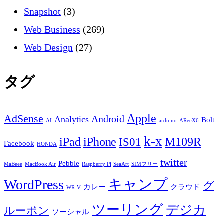
Snapshot
(3)
Web Business
(269)
Web Design
(27)
タグ
Apple
AdSense
Android
Analytics
Bolt
AI
arduino
ARecX6
k-x
iPad
iPhone
M109R
IS01
Facebook
HONDA
twitter
Pebble
MaBeee
MacBook Air
Raspberry Pi
SeaArt
SIMフリー
キャンプ
WordPress
グ
カレー
クラウド
WR-V
ツーリング
デジカ
ルーポン
ソーシャル