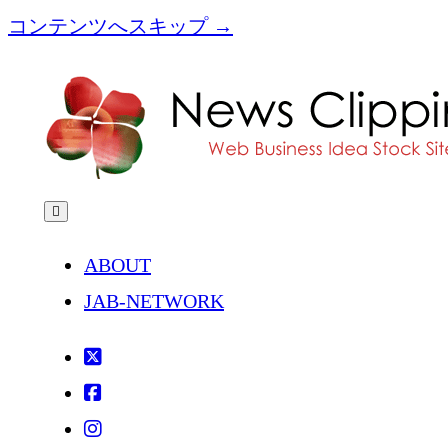
コンテンツへスキップ →
[NC]News
Clipping
メ
ニ
ュ
ABOUT
ー
を
JAB-NETWORK
開
く
twitter
facebook
instagram