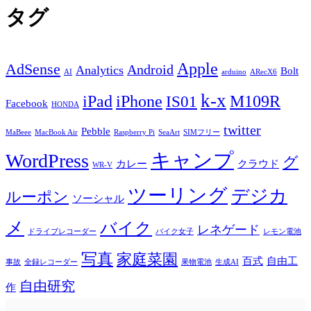
タグ
Apple
AdSense
Android
Analytics
Bolt
AI
arduino
ARecX6
k-x
iPad
iPhone
M109R
IS01
Facebook
HONDA
twitter
Pebble
MaBeee
MacBook Air
Raspberry Pi
SeaArt
SIMフリー
キャンプ
WordPress
グ
カレー
クラウド
WR-V
ツーリング
デジカ
ルーポン
ソーシャル
メ
バイク
レネゲード
ドライブレコーダー
バイク女子
レモン電池
写真
家庭菜園
百式
自由工
事故
全録レコーダー
果物電池
生成AI
自由研究
作