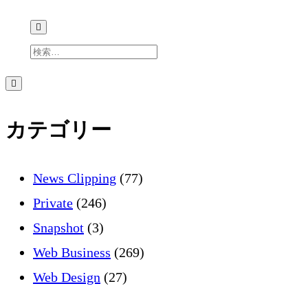
検
索
サ
サ
イ
ド
イ
バ
カテゴリー
ー
を
ド
開
く
News Clipping
(77)
バ
Private
(246)
Snapshot
(3)
ー
Web Business
(269)
Web Design
(27)