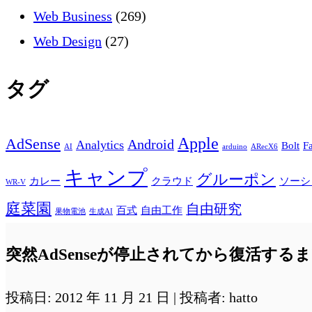
Web Business
(269)
Web Design
(27)
タグ
Apple
AdSense
Android
Analytics
Bolt
F
AI
arduino
ARecX6
キャンプ
グルーポン
カレー
クラウド
ソーシ
WR-V
庭菜園
自由研究
百式
自由工作
果物電池
生成AI
突然AdSenseが停止されてから復活する
投稿日: 2012 年 11 月 21 日 | 投稿者: hatto