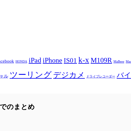
k-x
iPad
iPhone
M109R
IS01
acebook
HONDA
MaBeee
Mac
ツーリング
デジカメ
バ
ャル
ドライブレコーダー
までのまとめ