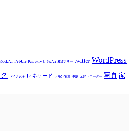
WordPress
twitter
Pebble
Book Air
Raspberry Pi
SeaArt
SIMフリー
イク
写真
家
レネゲード
バイク女子
レモン電池
事故
全録レコーダー